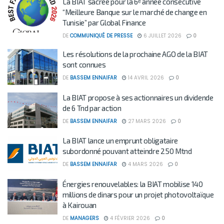
La BIAT sacrée pour la 6ᵉ année consécutive
“Meilleure Banque sur le marché de change en
Tunisie” par Global Finance
DE
COMMUNIQUÉ DE PRESSE
6 JUILLET 2026
0
Les résolutions de la prochaine AGO de la BIAT
sont connues
DE
BASSEM ENNAIFAR
14 AVRIL 2026
0
La BIAT propose à ses actionnaires un dividende
de 6 Tnd par action
DE
BASSEM ENNAIFAR
27 MARS 2026
0
La BIAT lance un emprunt obligataire
subordonné pouvant atteindre 250 Mtnd
DE
BASSEM ENNAIFAR
4 MARS 2026
0
Énergies renouvelables: la BIAT mobilise 140
millions de dinars pour un projet photovoltaïque
à Kairouan
DE
MANAGERS
4 FÉVRIER 2026
0