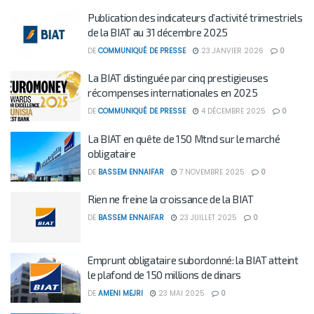
Publication des indicateurs d’activité trimestriels
de la BIAT au 31 décembre 2025
DE
COMMUNIQUÉ DE PRESSE
23 JANVIER 2026
0
La BIAT distinguée par cinq prestigieuses
récompenses internationales en 2025
DE
COMMUNIQUÉ DE PRESSE
4 DÉCEMBRE 2025
0
La BIAT en quête de 150 Mtnd sur le marché
obligataire
DE
BASSEM ENNAIFAR
7 NOVEMBRE 2025
0
Rien ne freine la croissance de la BIAT
DE
BASSEM ENNAIFAR
23 JUILLET 2025
0
Emprunt obligataire subordonné: la BIAT atteint
le plafond de 150 millions de dinars
DE
AMENI MEJRI
23 MAI 2025
0