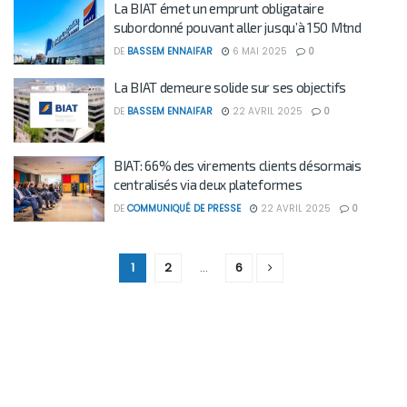
La BIAT émet un emprunt obligataire
subordonné pouvant aller jusqu’à 150 Mtnd
DE
BASSEM ENNAIFAR
6 MAI 2025
0
La BIAT demeure solide sur ses objectifs
DE
BASSEM ENNAIFAR
22 AVRIL 2025
0
BIAT: 66% des virements clients désormais
centralisés via deux plateformes
DE
COMMUNIQUÉ DE PRESSE
22 AVRIL 2025
0
1
2
…
6