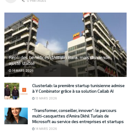
0 PARTAGES
Repli des bénéfices d’Attijari Bank, mais dividende
ajusté stable
14 MARS 2026
Clusterlab: la première startup tunisienne admise
à Y Combinator grâce à sa solution Callab AI
13 MARS 2026
“Transformer, conseiller, innover”: le parcours
multi-casquettes d’Amira Dkhil Turlais de
Microsoft au service des entreprises et startups
14 MARS 2026