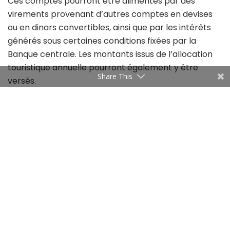
Ces comptes pourront être alimentés par des
virements provenant d’autres comptes en devises
ou en dinars convertibles, ainsi que par les intérêts
générés sous certaines conditions fixées par la
Banque centrale. Les montants issus de l’allocation
touristique annuelle pourront également y être
Share This
versés.
Pour prévenir les abus et le blanchiment d’argent, il
est strictement interdit de verser des montants en
espèces dans ces comptes. En revanche, les
titulaires pourront utiliser les fonds pour effectuer
des paiements à l’étranger, retirer des devises pour
des voyages ou transférer des montants vers
d’autres comptes similaires, sans nécessiter
d’autorisation préalable.
Ces comptes devront impérativement rester