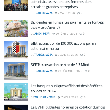
administrateurs sont des femmes dans
certaines grandes entreprises
DE
TRABELSI AZZA
7 MARS 2026
0
Dividendes en Tunisie: les paiements se font-ils
plus vite qu’avant ?
DE
AMENI MEJRI
20 FÉVRIER 2026
0
Sfbt: acquisition de 100 000 actions par un
actionnaire majeur
DE
TRABELSI AZZA
7 JANVIER 2026
0
SFBT: transaction de bloc de 2,3 Mtnd
DE
TRABELSI AZZA
24 DÉCEMBRE 2025
0
Les banques publiques affichent des bénéfices
solides en 2024
DE
WALID HANDOUS
17 AVRIL 2025
0
La BVMT publie les horaires de cotation du mois