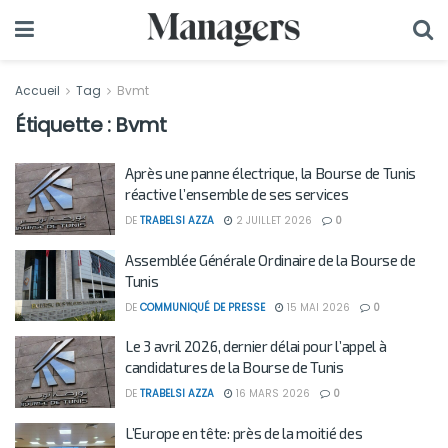
Accueil
Tag
Bvmt
Étiquette :
Bvmt
Après une panne électrique, la Bourse de Tunis
réactive l’ensemble de ses services
DE
TRABELSI AZZA
2 JUILLET 2026
0
Assemblée Générale Ordinaire de la Bourse de
Tunis
DE
COMMUNIQUÉ DE PRESSE
15 MAI 2026
0
Le 3 avril 2026, dernier délai pour l’appel à
candidatures de la Bourse de Tunis
DE
TRABELSI AZZA
16 MARS 2026
0
L’Europe en tête: près de la moitié des