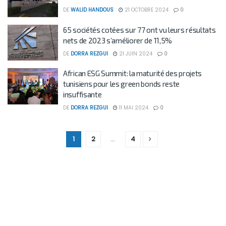
DE
WALID HANDOUS
21 OCTOBRE 2024
0
65 sociétés cotées sur 77 ont vu leurs résultats
nets de 2023 s’améliorer de 11,5%
DE
DORRA REZGUI
21 JUIN 2024
0
African ESG Summit: la maturité des projets
tunisiens pour les green bonds reste
insuffisante
DE
DORRA REZGUI
11 MAI 2024
0
1
2
…
4