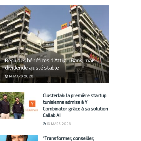
Repli des bénéfices d’Attijari Bank, mais
dividende ajusté stable
14 MARS 2026
Clusterlab: la première startup
tunisienne admise à Y
Combinator grâce à sa solution
Callab AI
13 MARS 2026
“Transformer, conseiller,