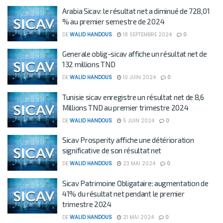
Arabia Sicav: le résultat net a diminué de 728,01
% au premier semestre de 2024
DE
WALID HANDOUS
18 SEPTEMBRE 2024
0
Generale oblig-sicav affiche un résultat net de
132 millions TND
DE
WALID HANDOUS
10 JUIN 2024
0
Tunisie sicav enregistre un résultat net de 8,6
Millions TND au premier trimestre 2024
DE
WALID HANDOUS
5 JUIN 2024
0
Sicav Prosperity affiche une détérioration
significative de son résultat net
DE
WALID HANDOUS
23 MAI 2024
0
Sicav Patrimoine Obligataire: augmentation de
41% du résultat net pendant le premier
trimestre 2024
DE
WALID HANDOUS
21 MAI 2024
0