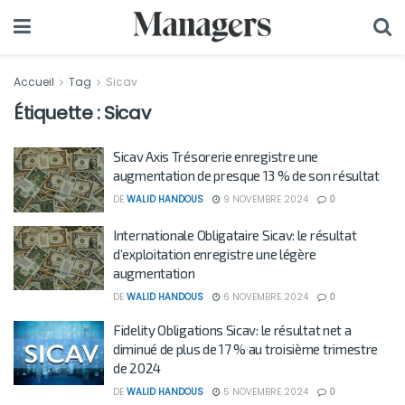
Accueil
Tag
Sicav
Étiquette :
Sicav
Sicav Axis Trésorerie enregistre une
augmentation de presque 13 % de son résultat
DE
WALID HANDOUS
9 NOVEMBRE 2024
0
Internationale Obligataire Sicav: le résultat
d’exploitation enregistre une légère
augmentation
DE
WALID HANDOUS
6 NOVEMBRE 2024
0
Fidelity Obligations Sicav: le résultat net a
diminué de plus de 17 % au troisième trimestre
de 2024
DE
WALID HANDOUS
5 NOVEMBRE 2024
0