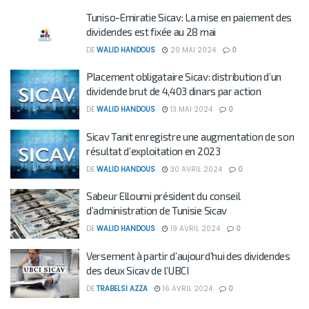
Tuniso-Emiratie Sicav: La mise en paiement des
dividendes est fixée au 28 mai
DE
WALID HANDOUS
20 MAI 2024
0
Placement obligataire Sicav: distribution d’un
dividende brut de 4,403 dinars par action
DE
WALID HANDOUS
13 MAI 2024
0
Sicav Tanit enregistre une augmentation de son
résultat d’exploitation en 2023
DE
WALID HANDOUS
30 AVRIL 2024
0
Sabeur Elloumi président du conseil
d’administration de Tunisie Sicav
DE
WALID HANDOUS
19 AVRIL 2024
0
Versement à partir d’aujourd’hui des dividendes
des deux Sicav de l’UBCI
DE
TRABELSI AZZA
16 AVRIL 2024
0