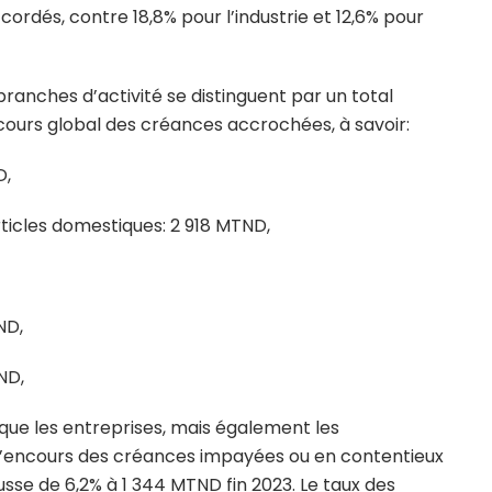
cordés, contre 18,8% pour l’industrie et 12,6% pour
 branches d’activité se distinguent par un total
ncours global des créances accrochées, à savoir:
D,
icles domestiques: 2 918 MTND,
ND,
ND,
s que les entreprises, mais également les
 l’encours des créances impayées ou en contentieux
sse de 6,2% à 1 344 MTND fin 2023. Le taux des