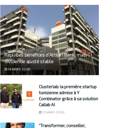
Repli des bénéfices d’Attijari Bank, mais
dividende ajusté stable
14 MARS 2026
Clusterlab: la première startup
tunisienne admise à Y
Combinator grâce à sa solution
Callab AI
13 MARS 2026
“Transformer, conseiller,