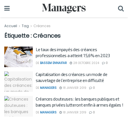
Accueil
Tag
Créances
Étiquette :
Créances
Le taux des impayés des créances
professionnelles a atteint 15,6% en 2023
DE
BASSEM ENNAIFAR
28 OCTOBRE 2024
0
Capitalisation des créances: un mode de
sauvetage de l’entreprise en difficulté
DE
MANAGERS
18 JANVIER 2019
0
Créances douteuses : les banques publiques et
banques privées lutteront enfin à armes égales !
DE
MANAGERS
18 JANVIER 2019
0