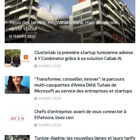
Repli des bénéfices d’Attijari Bank, mais dividende
ajusté stable
14 MARS 2026
Clusterlab: la première startup tunisienne admise
à Y Combinator grâce à sa solution Callab AI
13 MARS 2026
“Transformer, conseiller, innover”: le parcours
multi-casquettes d’Amira Dkhil Turlais de
Microsoft au service des entreprises et startups
14 MARS 2026
Chefs d’entreprise: avant de vous connecter à
Elfatoora, lisez ceci
13 MARS 2026
Tunisie-Algérie: les nouvelles lignes et leurs tarifs