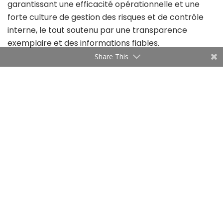
garantissant une efficacité opérationnelle et une
forte culture de gestion des risques et de contrôle
interne, le tout soutenu par une transparence
exemplaire et des informations fiables.
Share This
Reconnue pour son engagement en matière de
conformité et de sécurité, la BIAT confirme sa
certification AML 30000 pour un 2ème cycle de 3 ans.
L’AML 30000 est la norme internationale dédiée à la
Lutte contre le Blanchiment d’Argent et le
Financement du Terrorisme (LBA/FT). Ce référentiel
représente un gage de la conformité de la banque
aux normes internationales du dispositif de Lutte
contre le Blanchiment d’Argent et le Financement
du Terrorisme.
Concernant la transformation digitale, l’offre digitale