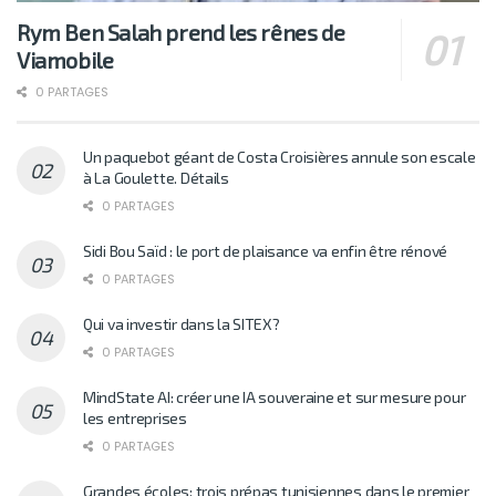
Rym Ben Salah prend les rênes de
Viamobile
0 PARTAGES
Un paquebot géant de Costa Croisières annule son escale
à La Goulette. Détails
0 PARTAGES
Sidi Bou Saïd : le port de plaisance va enfin être rénové
0 PARTAGES
Qui va investir dans la SITEX?
0 PARTAGES
MindState AI: créer une IA souveraine et sur mesure pour
les entreprises
0 PARTAGES
Grandes écoles: trois prépas tunisiennes dans le premier