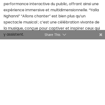
performance interactive du public, offrant ainsi une
expérience immersive et multidimensionnelle. “Yalla
Nghanni” “Allons chanter” est bien plus qu’un
spectacle musical ; c’est une célébration vivante de
la musique, conçue pour captiver et inspirer ceux qui
y assistent.
Share This
Le Festival Franco-Tounsi aura lieu le 12 juillet 2024
dans les Jardins de la Résidence de France à La
Marsa. Ce festival est organisé pour mettre en
exergue les liens culturels qui unissent nos deux pays
et favoriser le dialogue interculturel à travers l’art et
la créativité.
Chacun de ces événements estivaux est une
célébration de l’art, de la musique et de la diversité
culturelle. La Fondation Arts & Culture by UIB qui
soutient ces initiatives est convaincue qu’ils