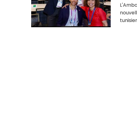
L'Amba
nouvell
tunisien