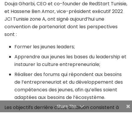
Douja Gharbi, CEO et co-founder de RedStart Tunisie,
et Hassene Ben Amor, vice-président exécutif 2022
JCI Tunisie zone A, ont signé aujourd’hui une
convention de partenariat dont les perspectives
sont :
Former les jeunes leaders;
Apprendre aux jeunes les bases du leadership et
instaurer la culture entrepreneuriale;
Réaliser des forums qui répondent aux besoins
de l’entrepreneuriat et du développement des
compétences des jeunes, afin qu’elles soient
adaptées aux besoins de l’écosystème.
Share This
Les objectifs derrière cette ambition consistent à
encourager l’inclusion économique durable de la
Tunisie et surtout le renforcement de l’employabilité
des jeunes pour un changement positif.