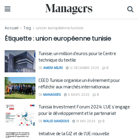
Accueil
Tag
union européenne tunisie
Étiquette :
union européenne tunisie
Tunisie: un million d’euros pour le Centre
technique du textile
DE
AMENI MEJRI
12 DÉCEMBRE 2025
0
CEED Tunisie organise un évènement pour
réfléchir aux marchés internationaux
DE
MANAGERS
6 MARS 2025
0
Tunisia Investment Forum 2024: L’UE s’engage
pour le développement et le partenariat
DE
WALID HANDOUS
18 MAI 2024
0
Initiative de la GIZ et de l’UE: nouvelle