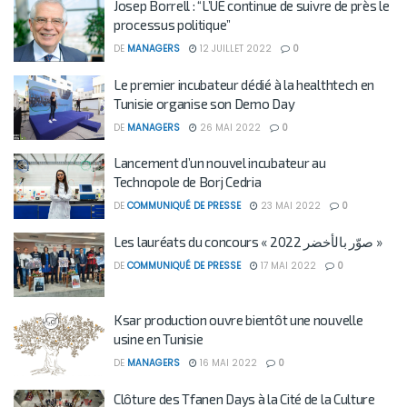
Josep Borrell : “L’UE continue de suivre de près le
processus politique”
DE
MANAGERS
12 JUILLET 2022
0
Le premier incubateur dédié à la healthtech en
Tunisie organise son Demo Day
DE
MANAGERS
26 MAI 2022
0
Lancement d’un nouvel incubateur au
Technopole de Borj Cedria
DE
COMMUNIQUÉ DE PRESSE
23 MAI 2022
0
Les lauréats du concours « صوّر بالأخضر 2022 »
DE
COMMUNIQUÉ DE PRESSE
17 MAI 2022
0
Ksar production ouvre bientôt une nouvelle
usine en Tunisie
DE
MANAGERS
16 MAI 2022
0
Clôture des Tfanen Days à la Cité de la Culture