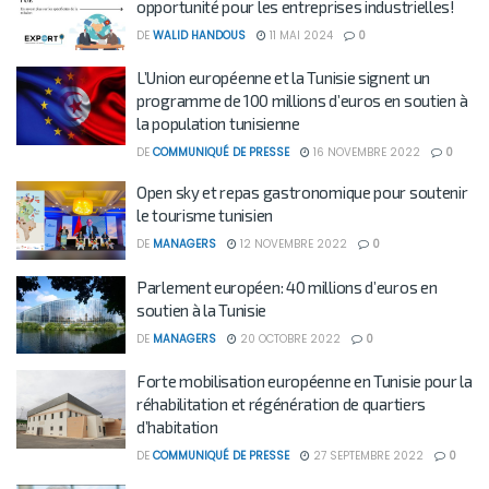
opportunité pour les entreprises industrielles!
DE
WALID HANDOUS
11 MAI 2024
0
L’Union européenne et la Tunisie signent un
programme de 100 millions d’euros en soutien à
la population tunisienne
DE
COMMUNIQUÉ DE PRESSE
16 NOVEMBRE 2022
0
Open sky et repas gastronomique pour soutenir
le tourisme tunisien
DE
MANAGERS
12 NOVEMBRE 2022
0
Parlement européen: 40 millions d’euros en
soutien à la Tunisie
DE
MANAGERS
20 OCTOBRE 2022
0
Forte mobilisation européenne en Tunisie pour la
réhabilitation et régénération de quartiers
d’habitation
DE
COMMUNIQUÉ DE PRESSE
27 SEPTEMBRE 2022
0