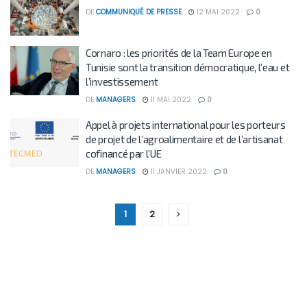
DE
COMMUNIQUÉ DE PRESSE
12 MAI 2022
0
Cornaro : les priorités de la Team Europe en
Tunisie sont la transition démocratique, l’eau et
l’investissement
DE
MANAGERS
11 MAI 2022
0
Appel à projets international pour les porteurs
de projet de l’agroalimentaire et de l’artisanat
cofinancé par l’UE
DE
MANAGERS
11 JANVIER 2022
0
1
2