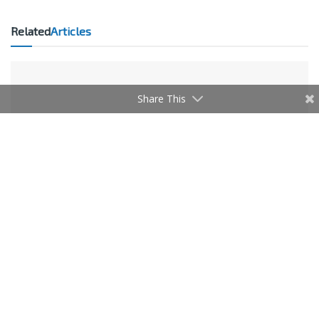
Related
Articles
Share This
BUSINESS
E-commerce : les PME tunisiennes changent d’échelle
7 AOÛT 2026