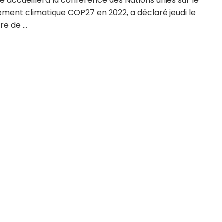
e accueillera la conférence des Nations unies sur le
ment climatique COP27 en 2022, a déclaré jeudi le
e de ...