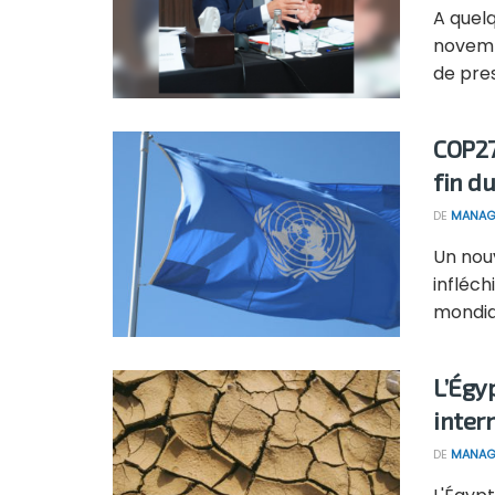
A quelq
novemb
de press
COP27 
fin du
DE
MANAG
Un nou
infléch
mondial
L’Égy
inter
DE
MANAG