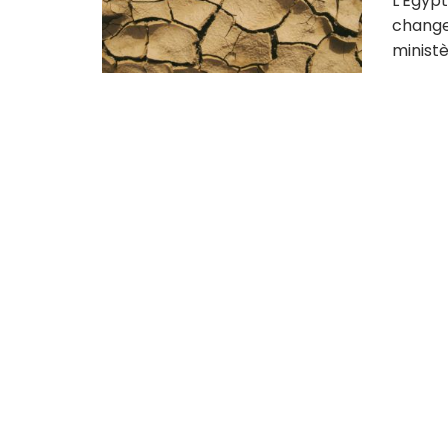
L'Égypt
change
ministèr