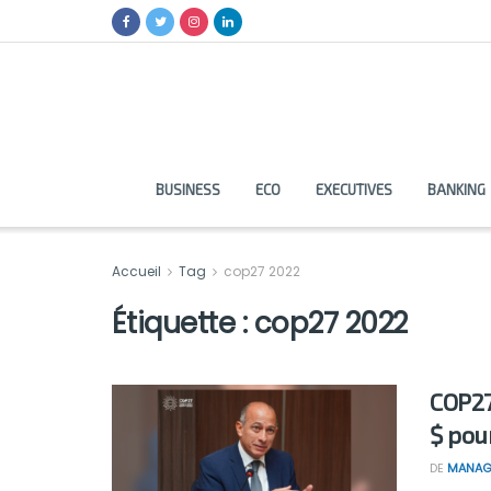
BUSINESS
ECO
EXECUTIVES
BANKING
Accueil
Tag
cop27 2022
Étiquette :
cop27 2022
COP27
$ pour
DE
MANAG