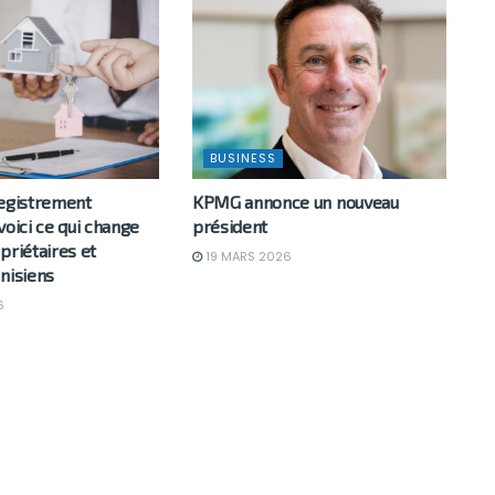
BUSINESS
registrement
KPMG annonce un nouveau
voici ce qui change
président
priétaires et
19 MARS 2026
nisiens
6