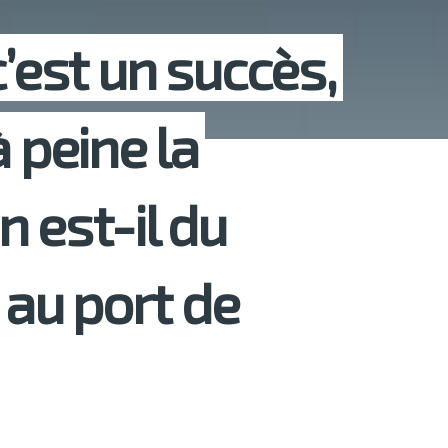
c’est un succès,
à peine la
 est-il du
au port de