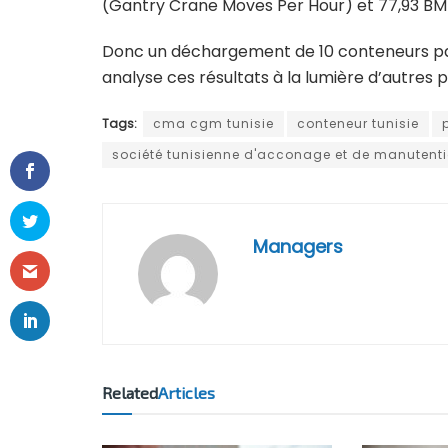
(Gantry Crane Moves Per Hour) et 77,93 BM
Donc un déchargement de 10 conteneurs par
analyse ces résultats à la lumière d’autres p
Tags:
cma cgm tunisie
conteneur tunisie
société tunisienne d'acconage et de manutent
Managers
Related
Articles