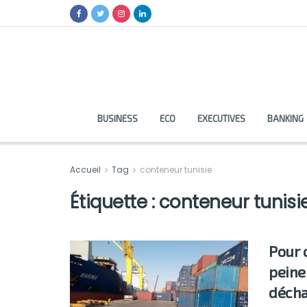
BUSINESS
ECO
EXECUTIVES
BANKING
Accueil
Tag
conteneur tunisie
Étiquette :
conteneur tunisi
Pour c
peine
décha