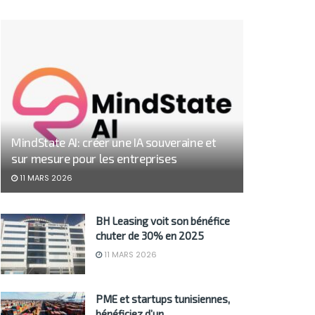
MindState AI: créer une IA souveraine et
sur mesure pour les entreprises
11 MARS 2026
BH Leasing voit son bénéfice
chuter de 30% en 2025
11 MARS 2026
PME et startups tunisiennes,
bénéficiez d’un