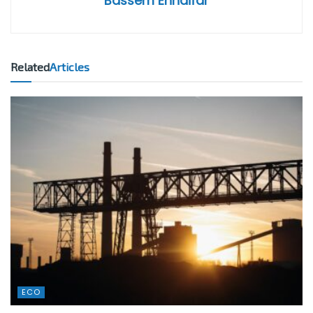
Bassem Ennaifar
Related
Articles
ECO