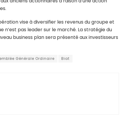
aux anciens actionnaires à raison d’une action
es.
pération vise à diversifier les revenus du groupe et
ue n’est pas leader sur le marché. La stratégie du
uveau business plan sera présenté aux investisseurs
emblée Générale Ordinaire
Biat