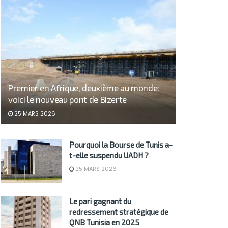
Premier en Afrique, deuxième au monde:
voici le nouveau pont de Bizerte
25 MARS 2026
Pourquoi la Bourse de Tunis a-
t-elle suspendu UADH ?
25 MARS 2026
Le pari gagnant du
redressement stratégique de
QNB Tunisia en 2025