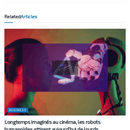
Related
Articles
BUSINESS
Longtemps imaginés au cinéma, les robots
humanoïdes attirent aujourd’hui de lourds