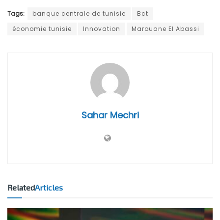
Tags:
banque centrale de tunisie
Bct
économie tunisie
Innovation
Marouane El Abassi
Sahar Mechri
Related
Articles