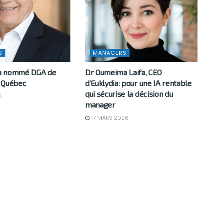
S
MANAGERS
a nommé DGA de
Dr Oumeima Laifa, CEO
 Québec
d’Euklydia: pour une IA rentable
qui sécurise la décision du
6
manager
17 MARS 2026