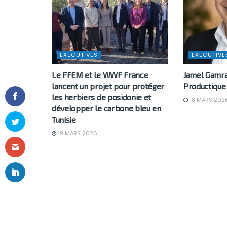
EXECUTIVES
EXECUTIVE
Le FFEM et le WWF France
Jamel Gamr
lancent un projet pour protéger
Productique
les herbiers de posidonie et
18 MARS 202
développer le carbone bleu en
Tunisie
19 MARS 2026