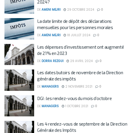
2024?
DE
AMENI MEJRI
29 OCTOBRE 2024
0
La date limite de dépôt des déclarations
mensuelles pour les personnes morales
DE
AMENI MEJRI
18 JUILLET 2024
0
Les dépenses d’investissement ont augmenté
de 21% en 2023
DE
DORRA REZGUI
29 AVRIL 2024
0
Les dates butoirs de novembre de la Direction
générale des impôts
DE
MANAGERS
2 NOVEMBRE 2021
0
DGI : les rendez-vous du mois d’octobre
DE
MANAGERS
1 OCTOBRE 2021
0
Les 4 rendez-vous de septembre de la Direction
Générale des Impôts