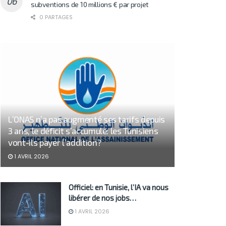
subventions de 10 millions € par projet
0 PARTAGES
L’ONAS n’a pas augmenté ses tarifs depuis
3 ans, le déficit s’accumule: les Tunisiens
vont-ils payer l’addition?
1 AVRIL 2026
Officiel: en Tunisie, l’IA va nous
libérer de nos jobs…
1 AVRIL 2026