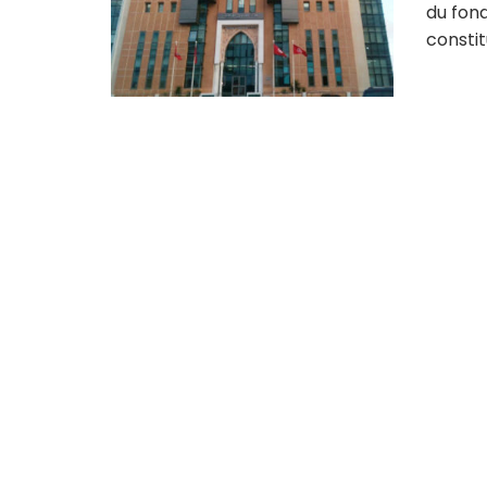
du fon
constitu