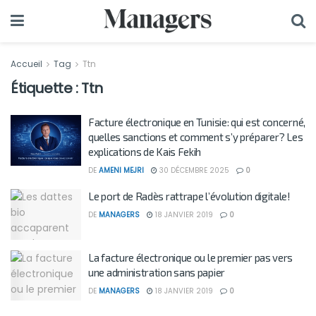
Accueil
Tag
Ttn
Étiquette :
Ttn
Facture électronique en Tunisie: qui est concerné,
quelles sanctions et comment s’y préparer? Les
explications de Kais Fekih
DE
AMENI MEJRI
30 DÉCEMBRE 2025
0
Le port de Radès rattrape l’évolution digitale!
DE
MANAGERS
18 JANVIER 2019
0
La facture électronique ou le premier pas vers
une administration sans papier
DE
MANAGERS
18 JANVIER 2019
0