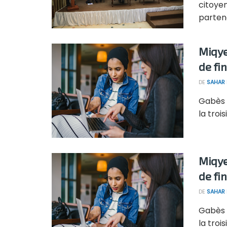
citoye
partena
Miqye
de fi
DE
SAHAR
Gabès a
la troi
Miqye
de fi
DE
SAHAR
Gabès a
la troi