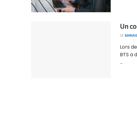
Un co
DE
MANAG
Lors de
BTS a d
...