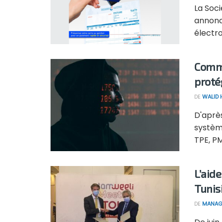
La Soci
annonc
électro
Comme
proté
DE
WALID
D'après
systèm
TPE, PM
L’aide
Tunis
DE
MANAG