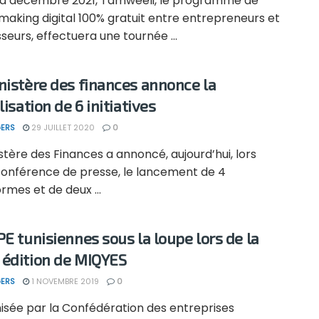
n à décembre 2021, Tamweeli, le programme de
aking digital 100% gratuit entre entrepreneurs et
sseurs, effectuera une tournée ...
nistère des finances annonce la
lisation de 6 initiatives
ERS
29 JUILLET 2020
0
stère des Finances a annoncé, aujourd’hui, lors
conférence de presse, le lancement de 4
rmes et de deux ...
PE tunisiennes sous la loupe lors de la
édition de MIQYES
ERS
1 NOVEMBRE 2019
0
sée par la Confédération des entreprises