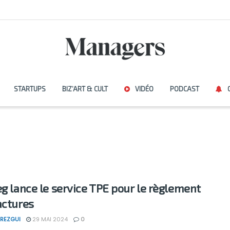
STARTUPS
BIZ’ART & CULT
VIDÉO
PODCAST
eg lance le service TPE pour le règlement
actures
REZGUI
29 MAI 2024
0