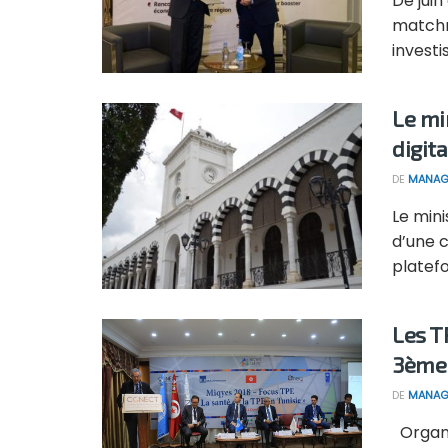
De jui
matchm
investi
Le mi
digita
DE
MANAG
Le mini
d’une 
platefo
Les T
3ème 
DE
MANAG
Organi