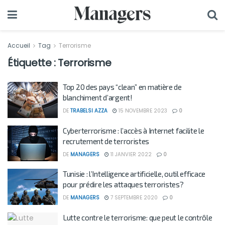
Accueil
Tag
Terrorisme
Étiquette :
Terrorisme
Top 20 des pays “clean” en matière de
blanchiment d’argent!
DE
TRABELSI AZZA
15 NOVEMBRE 2023
0
Cyberterrorisme : l’accès à Internet facilite le
recrutement de terroristes
DE
MANAGERS
11 JANVIER 2022
0
Tunisie : l’Intelligence artificielle, outil efficace
pour prédire les attaques terroristes?
DE
MANAGERS
7 SEPTEMBRE 2020
0
Lutte contre le terrorisme: que peut le contrôle