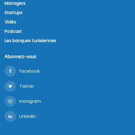
La société a montré une gestion réfléchie de ses
stocks, les réduisant légèrement de 6.189.708 dinars
entre le 31 décembre 2020 et le 31 décembre 2021.
Cette démarche témoigne d’une approche
stratégique dans la gestion de ses ressources.
Croissance dans les relations clients
Les clients et comptes rattachés bruts ont
augmenté, passant de 40.939.681 dinars en 2020 à
44.293.245 dinars en 2021, suggérant soit une
expansion de la clientèle, soit une fidélisation réussie.
Solidité des passifs courants
Les autres passifs courants présentent une
tendance positive, affichant un solde créditeur de
29.522.336 dinars en 2021, en hausse par rapport aux