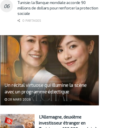
Tunisie: la Banque mondiale accorde 90
millions de dollars pour renforcer la protection
sociale
0 PARTAGES
Un récital virtuose qui illumine la scène
avec un programme éclectique
28 MARS 2026
L’Allemagne, deuxième
investisseur étranger en