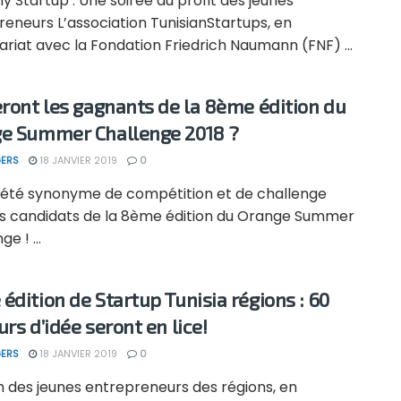
y Startup : Une soirée au profit des jeunes
eneurs L’association TunisianStartups, en
riat avec la Fondation Friedrich Naumann (FNF) ...
eront les gagnants de la 8ème édition du
e Summer Challenge 2018 ?
ERS
18 JANVIER 2019
0
a été synonyme de compétition et de challenge
es candidats de la 8ème édition du Orange Summer
e ! ...
édition de Startup Tunisia régions : 60
rs d’idée seront en lice!
ERS
18 JANVIER 2019
0
h des jeunes entrepreneurs des régions, en