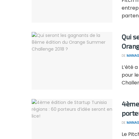
Pitch m
entrepr
partena
Qui s
Orang
DE
MANAG
L’été 
pour l
Challeng
4ème 
porteu
DE
MANAG
Le Pitc