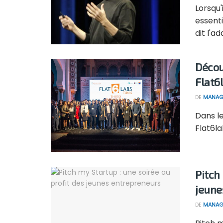
Lorsqu'
essent
dit l'ada
Décou
Flat6
DE
MANAG
Dans le
Flat6la
Pitch
jeune
DE
MANAG