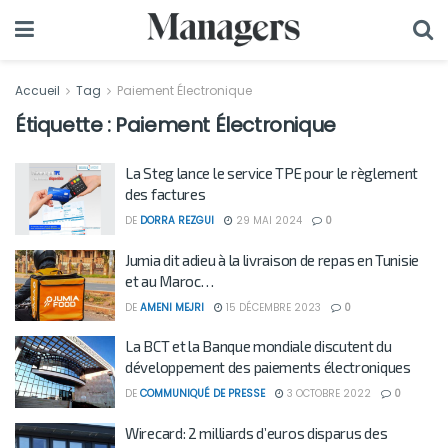
Accueil
Tag
Paiement Électronique
Étiquette :
Paiement Électronique
La Steg lance le service TPE pour le règlement
des factures
DE
DORRA REZGUI
29 MAI 2024
0
Jumia dit adieu à la livraison de repas en Tunisie
et au Maroc…
DE
AMENI MEJRI
15 DÉCEMBRE 2023
0
La BCT et la Banque mondiale discutent du
développement des paiements électroniques
DE
COMMUNIQUÉ DE PRESSE
3 OCTOBRE 2022
0
Wirecard: 2 milliards d’euros disparus des