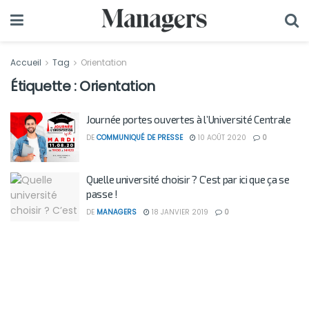
Accueil
Tag
Orientation
Étiquette :
Orientation
Journée portes ouvertes à l’Université Centrale
DE
COMMUNIQUÉ DE PRESSE
10 AOÛT 2020
0
Quelle université choisir ? C’est par ici que ça se
passe !
DE
MANAGERS
18 JANVIER 2019
0