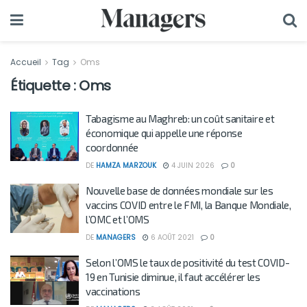
Accueil
Tag
Oms
Étiquette :
Oms
Tabagisme au Maghreb: un coût sanitaire et
économique qui appelle une réponse
coordonnée
DE
HAMZA MARZOUK
4 JUIN 2026
0
Nouvelle base de données mondiale sur les
vaccins COVID entre le FMI, la Banque Mondiale,
l’OMC et l’OMS
DE
MANAGERS
6 AOÛT 2021
0
Selon l’OMS le taux de positivité du test COVID-
19 en Tunisie diminue, il faut accélérer les
vaccinations