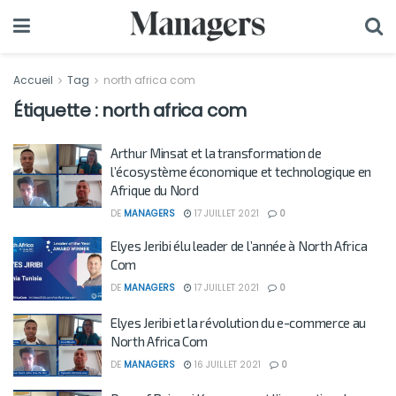
Accueil
Tag
north africa com
Étiquette :
north africa com
Arthur Minsat et la transformation de
l’écosystème économique et technologique en
Afrique du Nord
DE
MANAGERS
17 JUILLET 2021
0
Elyes Jeribi élu leader de l’année à North Africa
Com
DE
MANAGERS
17 JUILLET 2021
0
Elyes Jeribi et la révolution du e-commerce au
North Africa Com
DE
MANAGERS
16 JUILLET 2021
0