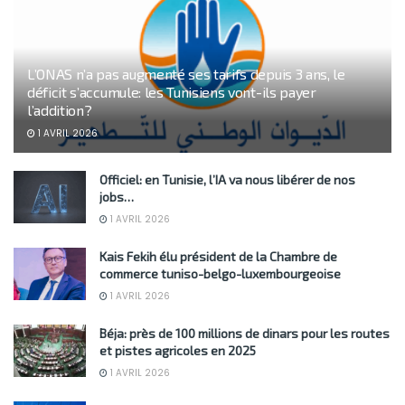
L’ONAS n’a pas augmenté ses tarifs depuis 3 ans, le
déficit s’accumule: les Tunisiens vont-ils payer
l’addition?
1 AVRIL 2026
Officiel: en Tunisie, l’IA va nous libérer de nos
jobs…
1 AVRIL 2026
Kais Fekih élu président de la Chambre de
commerce tuniso-belgo-luxembourgeoise
1 AVRIL 2026
Béja: près de 100 millions de dinars pour les routes
et pistes agricoles en 2025
1 AVRIL 2026