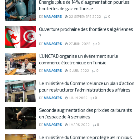
Energie : plus de 14% d’augmentation pour les
bouteilles de gaz en Tunisie
DE
MANAGERS
22 SEPTEMBRE 2022
0
Ouverture prochaine des frontières algériennes
?
DE
MANAGERS
27 JUIN 2022
0
L’UNCTAD organise un événement sur le
commerce électronique en Tunisie
DE
MANAGERS
17 JUIN 2022
0
Le ministère du Commerce lance un plan d’action
pour restructurer l’administration des affaires
DE
MANAGERS
1 JUIN 2022
0
Seconde augmentation des prix des carburants
en l’espace de 4 semaines
DE
MANAGERS
1 MARS 2022
0
Le ministère du Commerce protège les minibus