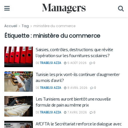
Accueil
Tag
ministère du commerce
Étiquette :
ministère du commerce
Saisies, contrôles, destructions: que révèle
l’opération sur les fournitures scolaires?
DE
TRABELSI AZZA
5 AOÛT 2026
0
Tunisie: les prix vont-ils continuer d’augmenter
au mois d’avril?
DE
TRABELSI AZZA
8 AVRIL 2026
0
Les Tunisiens auront bientôt une nouvelle
formule de pain au même prix
DE
TRABELSI AZZA
7 AVRIL 2026
0
AfCFTA: le Secrétariat renforce le dialogue avec