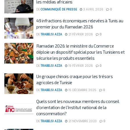
les médias africains
DE
COMMUNIQUÉ DE PRESSE
3 AVRIL 2026
0
49 infractions économiques relevées à Tunis au
premier jour du Ramadan 2026
DE
TRABELSI AZZA
21 FÉVRIER 2026
0
Ramadan 2026: le ministère du Commerce
déploie un dispositif spécial pour les Tunisiens et
sécurise les produits essentiels
DE
TRABELSI AZZA
19 FÉVRIER 2026
0
Un groupe chinois craque pour les trésors
agricoles de Tunisie
DE
TRABELSI AZZA
15 DÉCEMBRE 2025
0
Quels sont les nouveaux membres du conseil
d’orientation de l’Institut national de la
consommation?
DE
TRABELSI AZZA
21 NOVEMBRE 2023
0