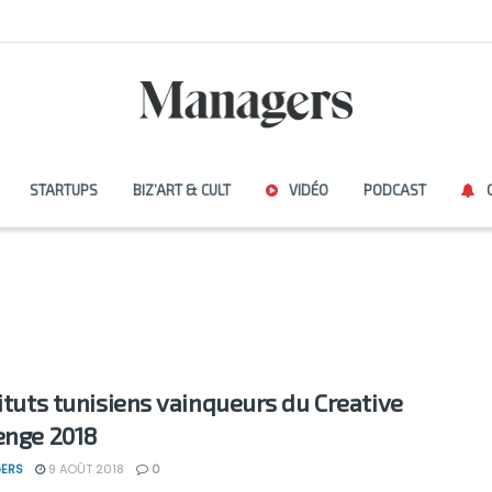
STARTUPS
BIZ’ART & CULT
VIDÉO
PODCAST
tituts tunisiens vainqueurs du Creative
enge 2018
ERS
9 AOÛT 2018
0