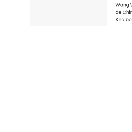
Wang W
de Chi
Khalbou