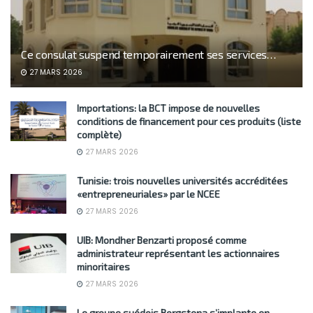
Ce consulat suspend temporairement ses services…
27 MARS 2026
Importations: la BCT impose de nouvelles
conditions de financement pour ces produits (liste
complète)
27 MARS 2026
Tunisie: trois nouvelles universités accréditées
«entrepreneuriales» par le NCEE
27 MARS 2026
UIB: Mondher Benzarti proposé comme
administrateur représentant les actionnaires
minoritaires
27 MARS 2026
Le groupe suédois Borgstena s’implante en