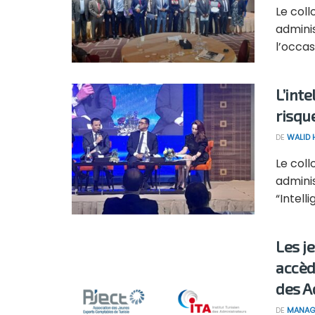
Le coll
adminis
l’occasi
L’inte
risqu
DE
WALID
Le coll
adminis
“Intelli
Les j
accèd
des A
DE
MANAG