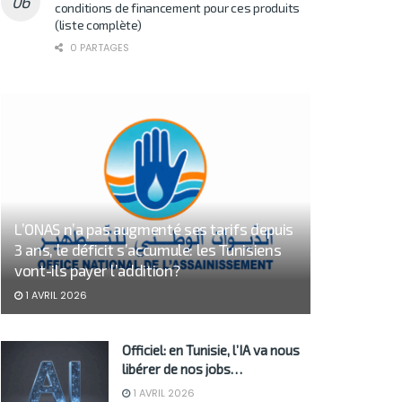
conditions de financement pour ces produits
(liste complète)
0 PARTAGES
L’ONAS n’a pas augmenté ses tarifs depuis
3 ans, le déficit s’accumule: les Tunisiens
vont-ils payer l’addition?
1 AVRIL 2026
Officiel: en Tunisie, l’IA va nous
libérer de nos jobs…
1 AVRIL 2026