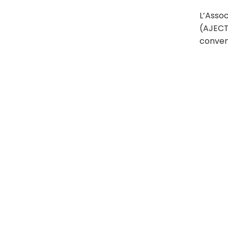
L’Asso
(AJECT)
convent