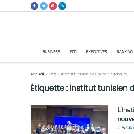
BUSINESS
ECO
EXECUTIVES
BANKING
Accueil
Tag
institut tunisien des administrateurs
Étiquette :
institut tunisien
L’Inst
nouve
DE
WALID