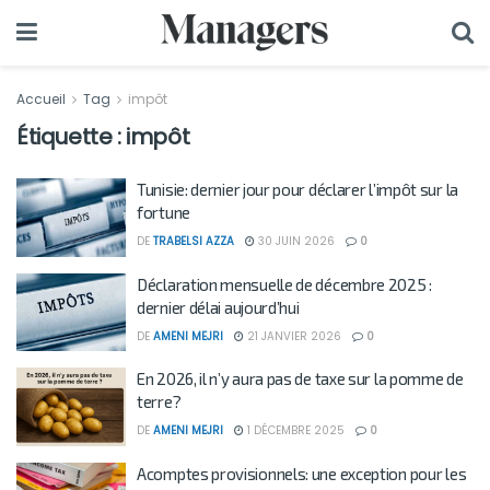
Accueil
Tag
impôt
Étiquette :
impôt
Tunisie: dernier jour pour déclarer l’impôt sur la
fortune
DE
TRABELSI AZZA
30 JUIN 2026
0
Déclaration mensuelle de décembre 2025 :
dernier délai aujourd’hui
DE
AMENI MEJRI
21 JANVIER 2026
0
En 2026, il n’y aura pas de taxe sur la pomme de
terre?
DE
AMENI MEJRI
1 DÉCEMBRE 2025
0
Acomptes provisionnels: une exception pour les