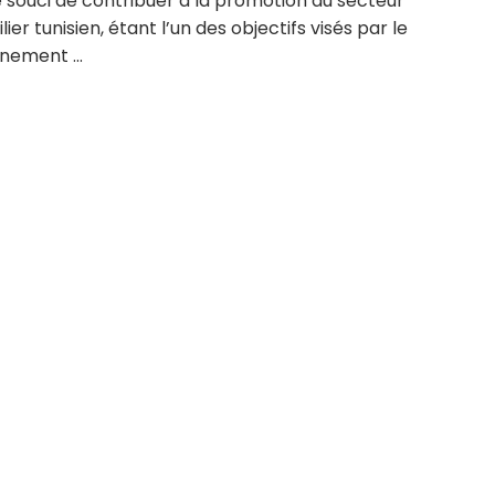
 souci de contribuer à la promotion du secteur
ier tunisien, étant l’un des objectifs visés par le
nement ...