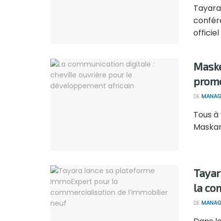
Tayara 
confér
officiel 
Maske
promo
DE
MANAG
Tous à 
Maskan 
Tayar
la co
DE
MANAG