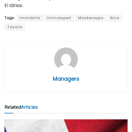
El Idrissi .
Tags:
Immobilie
Immoexpert
Maskenexpo
Nice
Tayara
Managers
Related
Articles