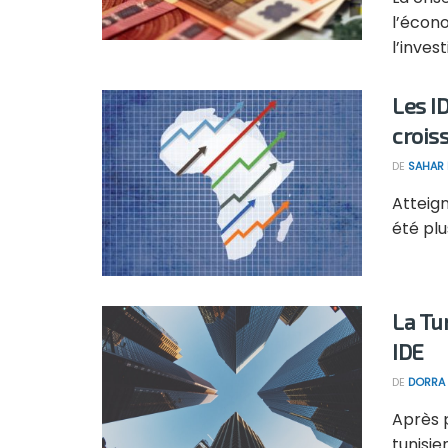
l’écono
l’invest
Les I
crois
DE
SAHAR
Atteign
été plu
La Tun
IDE
DE
DORRA 
Après p
tunisie