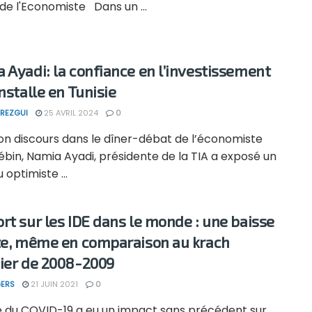
de l'Economiste Dans un ...
 Ayadi: la confiance en l’investissement
nstalle en Tunisie
REZGUI
25 AVRIL 2024
0
on discours dans le dîner-débat de l’économiste
bin, Namia Ayadi, présidente de la TIA a exposé un
 optimiste ...
rt sur les IDE dans le monde : une baisse
te, même en comparaison au krach
ier de 2008-2009
ERS
21 JUIN 2021
0
se du COVID-19 a eu un impact sans précédent sur