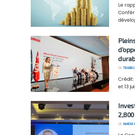
Le rap
Confér
dévelo
Plein
d’opp
durab
DE
TRABEL
Crédit:
et 13 jui
Inves
2,800
DE
AMENI 