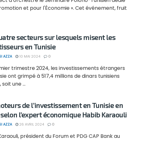
ect a orchestré le Séminaire Polono-Tunisien dédié
Promotion et pour l'Économie ». Cet événement, fruit
uatre secteurs sur lesquels misent les
tisseurs en Tunisie
SI AZZA
10 MAI 2024
0
mier trimestre 2024, les investissements étrangers
sie ont grimpé à 517,4 millions de dinars tunisiens
soit une ...
oteurs de l’investissement en Tunisie en
 selon l’expert économique Habib Karaouli
SI AZZA
26 AVRIL 2024
0
Karaouli, président du Forum et PDG CAP Bank au