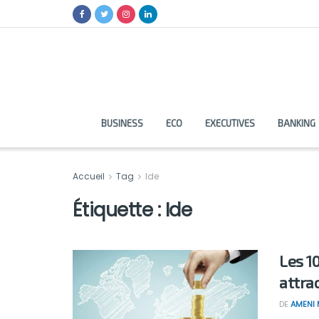
BUSINESS
ECO
EXECUTIVES
BANKING
Accueil
Tag
Ide
Étiquette :
Ide
Les 1
attra
DE
AMENI 