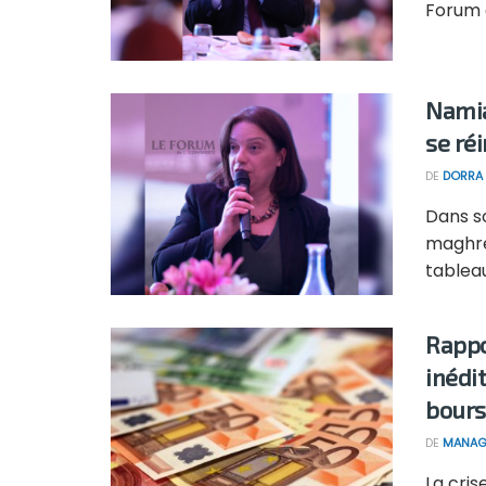
Forum 
Namia
se réi
DE
DORRA 
Dans s
maghré
tableau
Rappo
inédi
bours
DE
MANAG
La cri