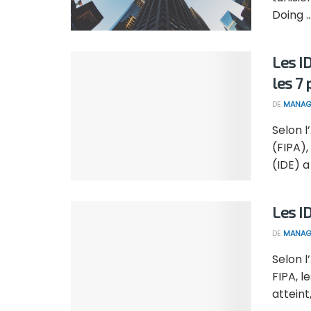
Doing ..
Les I
les 7
DE
MANAG
Selon 
(FIPA),
(IDE) a 
Les I
DE
MANAG
Selon 
FIPA, l
atteint