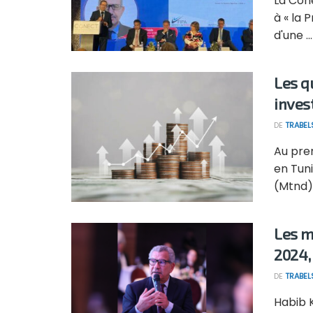
La Con
à « la 
d'une ...
Les q
inves
DE
TRABEL
Au pre
en Tuni
(Mtnd), 
Les m
2024,
DE
TRABEL
Habib 