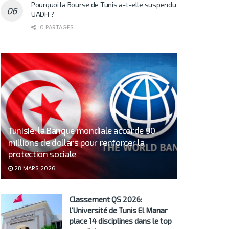
Pourquoi la Bourse de Tunis a-t-elle suspendu
UADH ?
0 PARTAGES
Tunisie: la Banque mondiale accorde 90
millions de dollars pour renforcer la
protection sociale
28 MARS 2026
Classement QS 2026:
l’Université de Tunis El Manar
place 14 disciplines dans le top