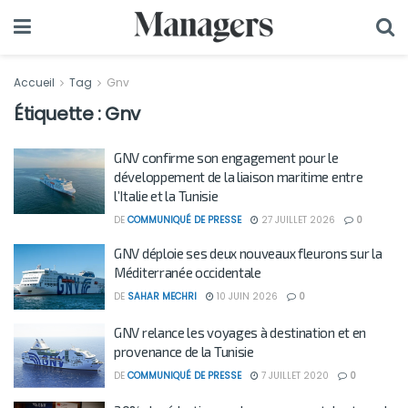
Accueil
Tag
Gnv
Étiquette :
Gnv
GNV confirme son engagement pour le
développement de la liaison maritime entre
l’Italie et la Tunisie
DE
COMMUNIQUÉ DE PRESSE
27 JUILLET 2026
0
GNV déploie ses deux nouveaux fleurons sur la
Méditerranée occidentale
DE
SAHAR MECHRI
10 JUIN 2026
0
GNV relance les voyages à destination et en
provenance de la Tunisie
DE
COMMUNIQUÉ DE PRESSE
7 JUILLET 2020
0