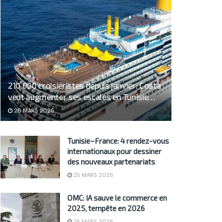
210 000 croisiéristes depuis janvier: Costa
veut augmenter ses escales en Tunisie…
26 MARS 2026
Tunisie–France: 4 rendez-vous
internationaux pour dessiner
des nouveaux partenariats
25 MARS 2026
OMC: IA sauve le commerce en
2025, tempête en 2026
25 MARS 2026