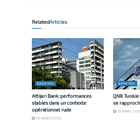
Related
Articles
BANKING
BANKING
Attijari Bank: performances
QNB Tunisie 
stables dans un contexte
se rapproche
opérationnel rude
25 MARS 202
26 MARS 2026