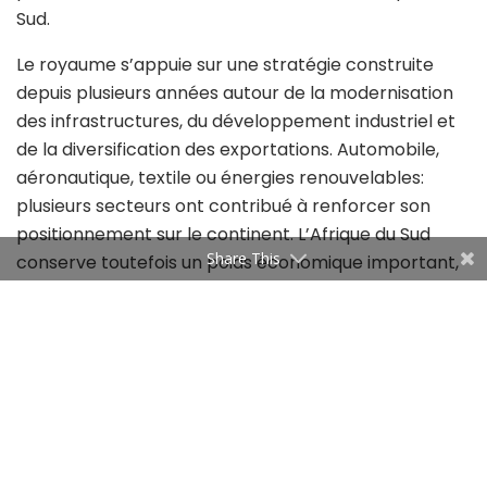
Sud.
Le royaume s’appuie sur une stratégie construite
depuis plusieurs années autour de la modernisation
des infrastructures, du développement industriel et
de la diversification des exportations. Automobile,
aéronautique, textile ou énergies renouvelables:
plusieurs secteurs ont contribué à renforcer son
positionnement sur le continent. L’Afrique du Sud
Share This
conserve toutefois un poids économique important,
malgré un ralentissement lié à des difficultés
structurelles qui pèsent sur sa compétitivité. Le
rapport met également en évidence une évolution
plus large. Entre 2010 et 2024, 41 pays africains sur 54
ont amélioré leur niveau d’industrialisation. Les
progressions les plus rapides concernent surtout les
économies historiquement moins industrialisées. Ce