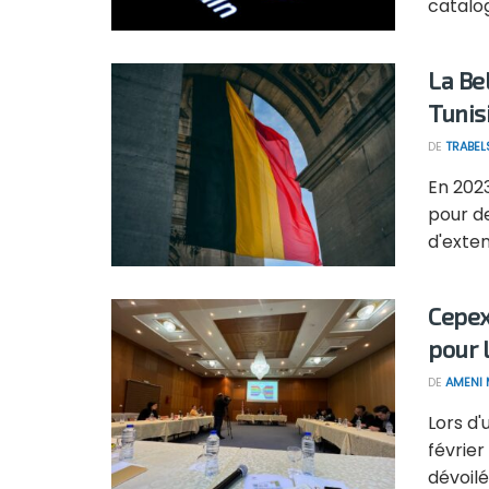
catalog
La Be
Tunis
DE
TRABEL
En 2023
pour d
d'extens
Cepex
pour 
DE
AMENI 
Lors d'
février
dévoilé 