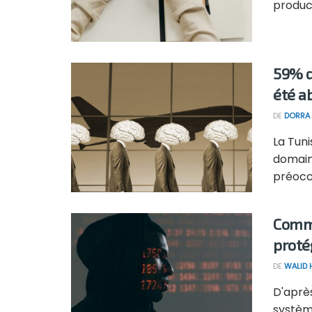
product
59% d
été a
DE
DORRA 
La Tuni
domain
préoccu
Comme
proté
DE
WALID
D'après
systèm