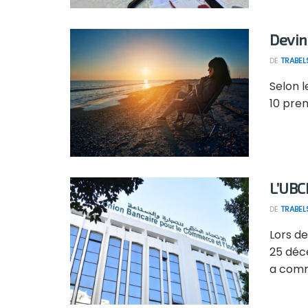
Devin
DE
TRABEL
Selon l
10 prem
L’UBC
DE
TRABEL
Lors de
25 déce
a comm