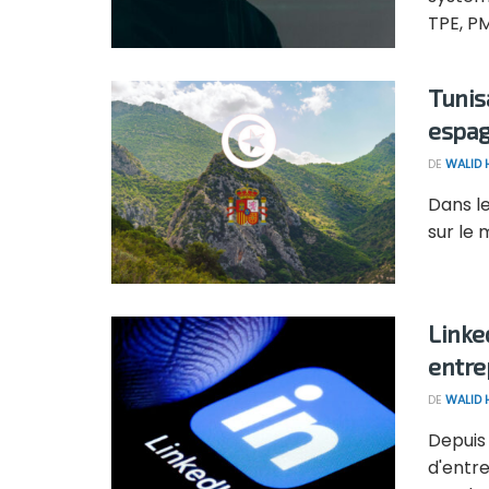
TPE, PM
Tunis
espag
DE
WALID
Dans le
sur le 
Linke
entre
DE
WALID
Depuis 
d'entre