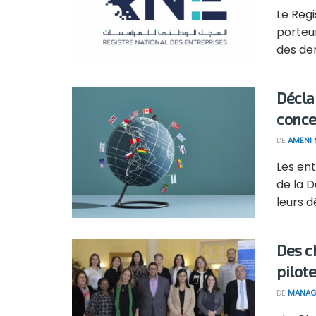
Le Regi
porteu
des dem
Décla
conce
DE
AMENI 
Les ent
de la 
leurs d
Des c
pilot
DE
MANAG