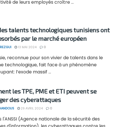
ivité de leurs employés croître ...
es talents technologiques tunisiens ont
bsorbés par le marché européen
REZGUI
13 MAI 2024
0
sie, reconnue pour son vivier de talents dans le
e technologique, fait face à un phénomène
pant: l’exode massif ...
nt les TPE, PME et ETI peuvent se
ger des cyberattaques
 HANDOUS
29 AVRIL 2024
0
 l'ANSSI (Agence nationale de la sécurité des
es d'information), les cyberattaques contre les