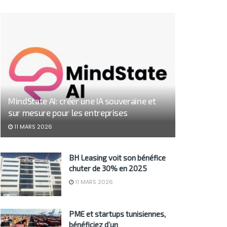
MindState AI: créer une IA souveraine et
sur mesure pour les entreprises
11 MARS 2026
BH Leasing voit son bénéfice
chuter de 30% en 2025
11 MARS 2026
PME et startups tunisiennes,
bénéficiez d’un