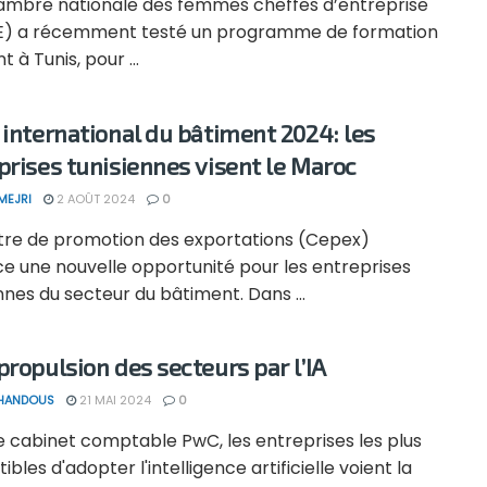
mbre nationale des femmes cheffes d’entreprise
) a récemment testé un programme de formation
t à Tunis, pour ...
 international du bâtiment 2024: les
prises tunisiennes visent le Maroc
MEJRI
2 AOÛT 2024
0
tre de promotion des exportations (Cepex)
e une nouvelle opportunité pour les entreprises
nnes du secteur du bâtiment. Dans ...
propulsion des secteurs par l’IA
 HANDOUS
21 MAI 2024
0
e cabinet comptable PwC, les entreprises les plus
ibles d'adopter l'intelligence artificielle voient la