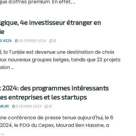
ue d'offres premium. En effet, ...
lgique, 4e investisseur étranger en
ie
SI AZZA
29 FÉVRIER 2024
0
, la Tunisie est devenue une destination de choix
eux nouveaux groupes belges, tandis que 23 projets
ion ...
 2024: des programmes intéressants
les entreprises et les startups
MEJRI
6 FÉVRIER 2024
0
une conférence de presse tenue aujourd'hui, le 6
 2024, le PDG du Cepex, Mourad Ben Hassine, a
...