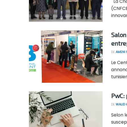
La Cha
(CNFCE
innovan
Salon
entre
DE
AMENI 
Le Cen
annonc
tunisie
PwC: 
DE
WALID
Selon l
suscept