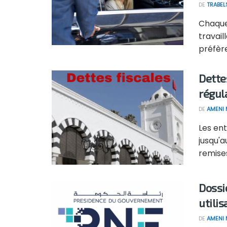
DE
TRABEL
Chaque 
travail
préfère
Dette
régul
DE
AMENI 
Les ent
jusqu'a
remises 
Dossi
utili
DE
AMENI 