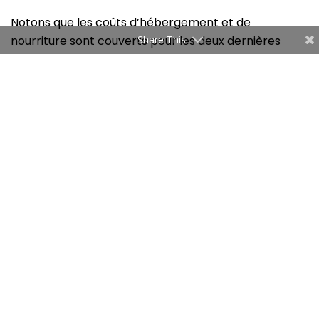
Notons que les coûts d’hébergement et de
Share This
nourriture sont couverts pour les deux dernières
semaines de mai, à Lagos, où la présence est
obligatoire.
Dorra Rezgui
Related
Articles